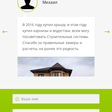
Михаил
 крышу
В 2016 году купил крышу, в этом году
Данну
купил карнизы и водостоки, всем могу
интерн
,
посоветовать Строительные системы.
доброс
,45мм,
Спасибо за правильные замеры и
Вежлив
ле
расчеты, на рынке это редкость.
выбрат
ешил,
подобр
 наш,
отмети
ьше, а
компан
ается.
тонкий 
х.
Металлочерепица Norman 0.5мм