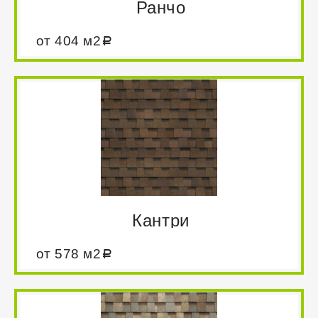
Ранчо
от 404 м2
Двухслойная черепица, доступная каждому! Четыре
популярных цвета органично дополнят стиль
любого дома, а фактурный рельеф придаст кровле
солидность и индивидуальность. Идеальное
сочетание цены и качества с гарантией 30 лет.
Кантри
от 578 м2
Коллекция двухслойной черепицы Кантри включает
в себя девять благородных цветовых решений,
которые воспроизводят сочетания различных