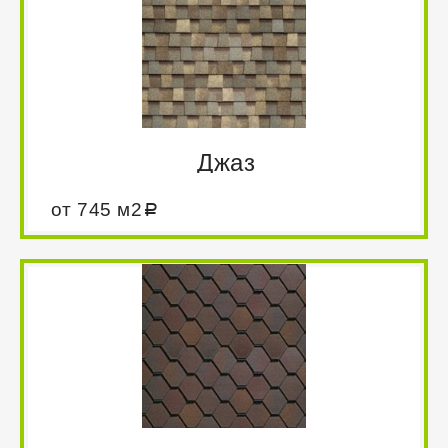
оттенков в природе и дают возможность
реализовать любую предлагаемую архитектором
концепцию. Черепица с особой формой нарезки
позволяет создать живописную кровлю с красивой
объемной фактурой.
Джаз
от 745 м2
Изысканная цветовая гамма, игра
оттенков и 3D объем. Особая форма
нарезки черепицы создаёт впечатление,
что кровля выполнена из натурального
штучного материала: дранки или сланца.
Двухслойная черепица с увеличенной
толщиной гонта обладает повышенной
прочностью и ветроустойчивостью и
имеет гарантию 50 лет.