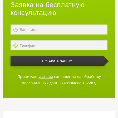
разноцветной базальтовой
Заявка на бесплатную
посыпки с добавлением
антрацита, эффектно
консультацию
подчеркивает линии популярной
формы нарезки «драконий зуб».
Идеальное соотношение «цена/
качество» с гарантией 20 лет.
ОСТАВИТЬ ЗАЯВКУ
Принимаю
условия
соглашения на обработку
персональных данных (согласно 152-ФЗ)