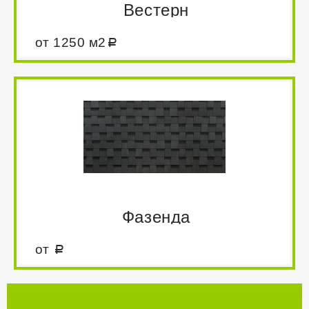
Вестерн
от 1250 м2
Двухслойная черепица с запатентованной формой,
не имеющая аналогов в мире, добавляет
классическому облику черепицы неповторимый
голографический объём. Коллекция Вестерн - это
сочетание уникальных оттенков и великолепных
технических характеристик, которые придают
кровле особые прочностные свойства и позволяют
предоставить гарантию на неё сроком на 55 лет.
Безупречное решение для тех, кто выбирает
материалы премиум качества.
Фазенда
от
Классическая палитра из 4-х
цветов, выполненная из