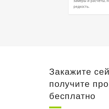
замеры и расчеты, н
редкость.
Закажите сей
получите про
бесплатно
2
man 206 м
Марково