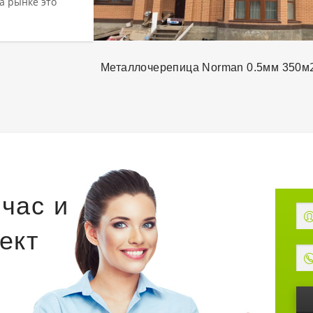
а рынке это
Металлочерепица Norman 0.5мм 350м
час и
ект