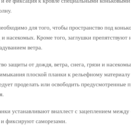
 ее фиксация к кровле специальными коньковыми 
олну.
еобходимо для того, чтобы пространство под конько
 и насекомых. Кроме того, заглушки препятствуют
адуванием ветра.
во защиты от дождя, ветра, снега, грязи и насеком
имыкания плоской планки к рельефному материалу 
едует проделать или освободить предусмотренные 
я.
ланки устанавливают внахлест с зацеплением между
 и фиксируют саморезами.