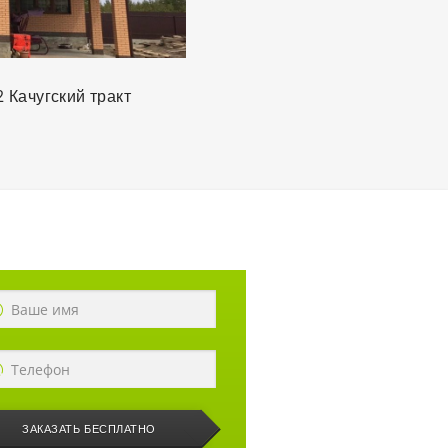
выбрать нужный материал и
подобрать дизайн фасада! Осо
хочу отметить работу руководи
компании Евгения за организа
2
Качугский тракт
тонкий подход к заказчику!!!
ЗАКАЗАТЬ БЕСПЛАТНО