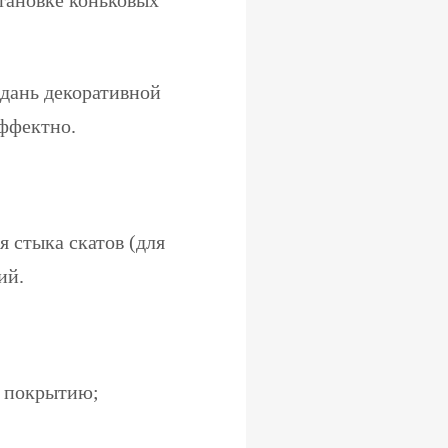
становке коньковых
 дань декоративной
эффектно.
 стыка скатов (для
ий.
 покрытию;