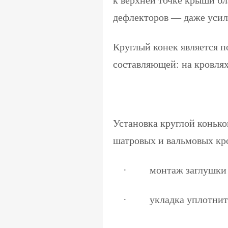
к верхней точке крыши бл
дефлекторов — даже усили
Круглый конек является п
составляющей: на кровлях
Установка круглой конько
шатровых и вальмовых кро
· монтаж заглушки н
· укладка уплотнител