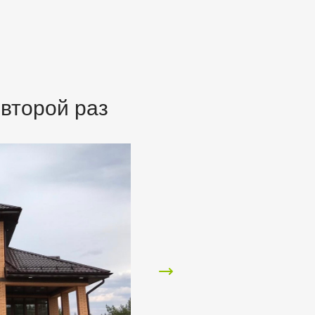
второй раз
Александр
Данную компанию нашёл по
интернету. Работу выполнили
добросовестно и качественно!
Вежливый персонал! Помогли