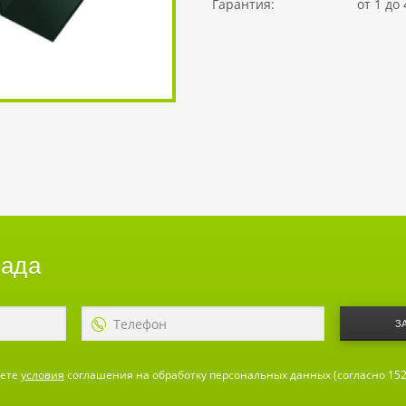
Гарантия:
от 1 до 
лада
З
аете
условия
соглашения на обработку персональных данных (согласно 152