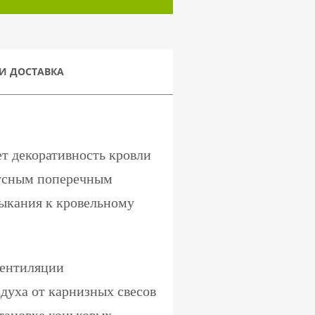
И ДОСТАВКА
ет декоративность кровли
диусным поперечным
ыкания к кровельному
вентиляции
здуха от карнизных свесов