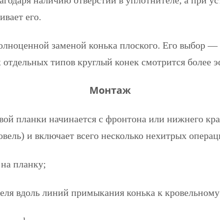
агодаря наличию отверстий в уплотнителе, а при у
вает его.
олноценной заменой конька плоского. Его выбор —
 отдельных типов круглый конек смотрится более 
Монтаж
вой планки начинается с фронтона или нижнего края
вель) и включает всего несколько нехитрых операц
а планку;
я вдоль линий примыкания конька к кровельному