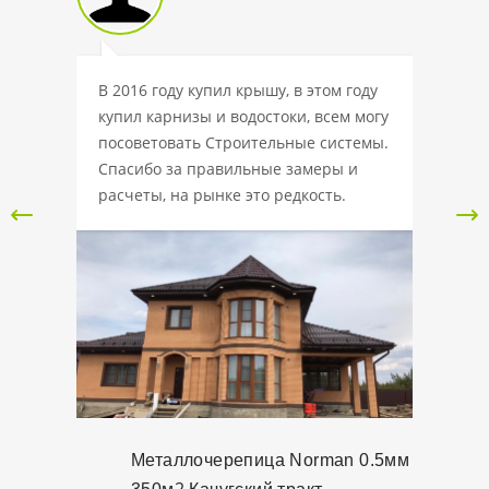
 крышу
В 2016 году купил крышу, в этом году
Данну
купил карнизы и водостоки, всем могу
интерн
,
посоветовать Строительные системы.
доброс
,45мм,
Спасибо за правильные замеры и
Вежлив
ле
расчеты, на рынке это редкость.
выбрат
ешил,
подобр
 наш,
отмети
ьше, а
компан
ается.
тонкий 
х.
Металлочерепица Norman 0.5мм