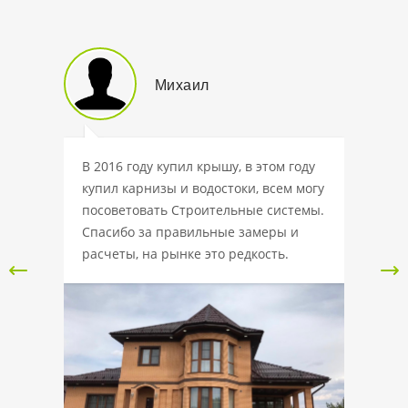
Михаил
 крышу
В 2016 году купил крышу, в этом году
Данну
купил карнизы и водостоки, всем могу
интерн
,
посоветовать Строительные системы.
доброс
,45мм,
Спасибо за правильные замеры и
Вежлив
ле
расчеты, на рынке это редкость.
выбрат
ешил,
подобр
 наш,
отмети
ьше, а
компан
ается.
тонкий 
х.