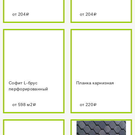
от 204
от 204
Планка
Размеры :
завершающая
сложная
30*25*3000
30*25*3000мм
Софит L-брус
Планка карнизная
перфорированный
от 598 м2
от 220
Одним из
«проблемных» мест,
Металлический
через которое влага
Софит
имеет свойство
Lбрус-15х240
проникать под
перфорированный